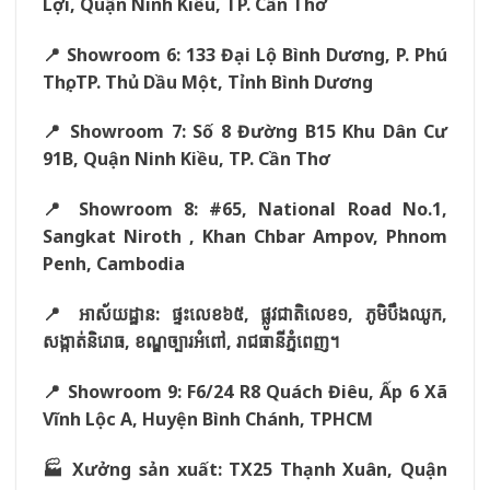
Lợi, Quận Ninh Kiều, TP. Cần Thơ
📍 Showroom 6: 133 Đại Lộ Bình Dương, P. Phú
Thọ, TP. Thủ Dầu Một, Tỉnh Bình Dương
📍 Showroom 7: Số 8 Đường B15 Khu Dân Cư
91B, Quận Ninh Kiều, TP. Cần Thơ
📍 Showroom 8: #65, National Road No.1,
Sangkat Niroth , Khan Chbar Ampov, Phnom
Penh, Cambodia
📍
អាស័យដ្ឋាន:
ផ្ទះលេខ៦៥,
ផ្លូវជាតិលេខ១,
ភូមិបឹងឈូក,
សង្កាត់និរោធ,
ខណ្ឌច្បារអំពៅ,
រាជធានីភ្នំពេញ។
📍 Showroom 9: F6/24 R8 Quách Điêu, Ấp 6 Xã
Vĩnh Lộc A, Huyện Bình Chánh, TPHCM
🏭 Xưởng sản xuất: TX25 Thạnh Xuân, Quận