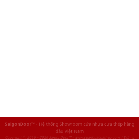
SaigonDoor™
- Hệ thống Showroom cửa nhựa cửa thép hàng
đầu Việt Nam
Copyright ⓒ 2016 – 2026 SaigonDoor™ - www.cuanhuacuathep.com | Đơn vị