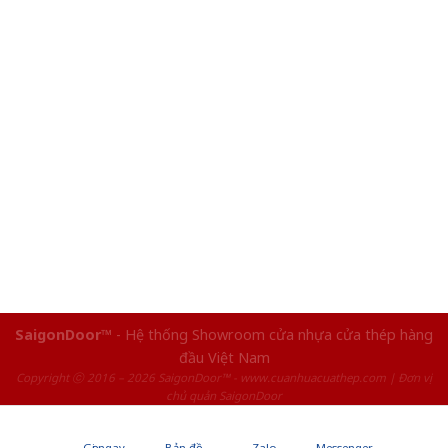
SaigonDoor™
- Hệ thống Showroom cửa nhựa cửa thép hàng
đầu Việt Nam
Copyright ⓒ 2016 – 2026 SaigonDoor™ - www.cuanhuacuathep.com | Đơn vị
chủ quản SaigonDoor
Gọi ngay
Bản đồ
Zalo
Messenger