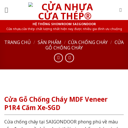
Skip
to
content
HỆ THỐNG SHOWROOM SAIGONDOOR
Cửa nhựa,cửa thép chất lượng nhất hiện nay được nhiều gia đình ưu chuộng
TRANG CHỦ
/
SẢN PHẨM
/
CỬA CHỐNG CHÁY
/
CỬA
GỖ CHỐNG CHÁY
Cửa Gỗ Chống Cháy MDF Veneer
P1R4 Căm Xe-SGD
Cửa chống cháy tại SAIGONDOOR phong phú về màu