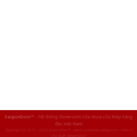
SaigonDoor™
- Hệ thống Showroom cửa nhựa cửa thép hàng
đầu Việt Nam
Copyright ⓒ 2016 – 2026 SaigonDoor™ - www.cuanhuacuathep.com | Đơn vị
chủ quản SaigonDoor