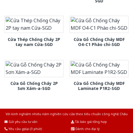
SGD
Cửa Thép Chống Cháy 2P
Cửa Gỗ Chống Cháy MDF
tay nam Cửa-SGD
O4-C1 Phào chi-SGD
Cửa Gỗ Chống Cháy 2P
Cửa Gỗ Chống Cháy MDF
Sơn Xám-a-SGD
Laminate P1R2-SGD
Với kinh nghiệm nhiêu năm nghiên cứu cửa theo tiêu chuẩn công nghệ Châu
Âu.Chúng tôi tự tin là nhà sản xuất & cung cấp hàng đầu tại Việt Nam!
Gửi yêu cầu tư vấn
Tải báo giá tổng hợp
Yêu cầu gọi lại (3 phút)
Dành cho đại lý