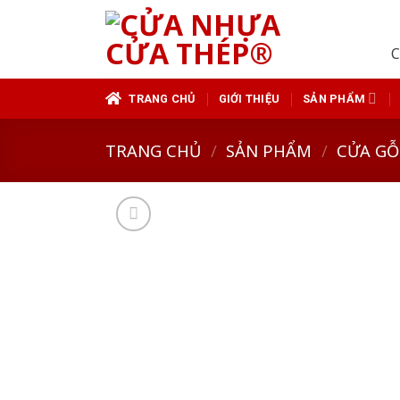
Skip
to
C
content
TRANG CHỦ
GIỚI THIỆU
SẢN PHẨM
TRANG CHỦ
/
SẢN PHẨM
/
CỬA GỖ