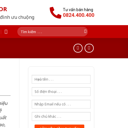
OR
Tư vấn bán hàng
0824.400.400
 đình ưu chuộng
Tìm
kiếm:
hiệu
ệ
uất
ao,