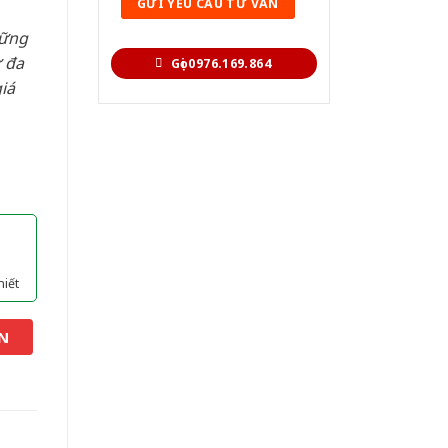
hững
 đa
Gọi 0976.169.864
iá
hiết
N