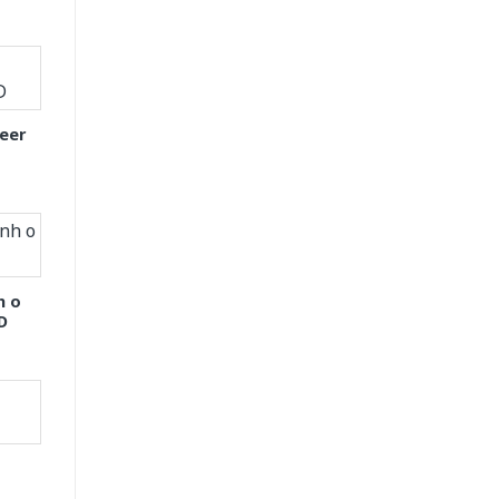
eer
h o
D