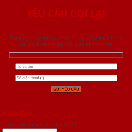
YÊU CẦU GỌI LẠI
Vui lòng nhập thông tin để chúng tôi có thể liên hệ
với quý khách trong thời gian nhanh nhất.
Đăng nhập
Tên tài khoản hoặc địa chỉ email
*