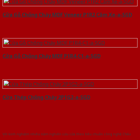
Cửa Gỗ Chống Cháy MDF Veneer P1R2 Căm Xe-a-SGD
Cửa Gỗ Chống Cháy MDF P1R4-C1-a-SGD
Cửa Thép Chống Cháy 2P1G2-a-SGD
Với kinh nghiệm nhiêu năm nghiên cứu cửa theo tiêu chuẩn công nghệ Châu
Âu.Chúng tôi tự tin là nhà sản xuất & cung cấp hàng đầu tại Việt Nam!