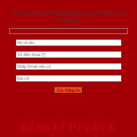
Vui lòng nhập thông tin để đăng ký làm đại lý của
chúng tôi
ĐĂNG KÝ TƯ VẤN &