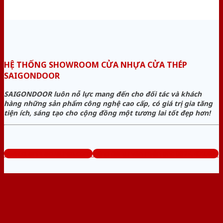
HỆ THỐNG SHOWROOM CỬA NHỰA CỬA THÉP
SAIGONDOOR
SAIGONDOOR luôn nỗ lực mang đến cho đối tác và khách
hàng những sản phẩm công nghệ cao cấp, có giá trị gia tăng
tiện ích, sáng tạo cho cộng đồng một tương lai tốt đẹp hơn!
www.cuanhuacuathep.com
Tổng đài tư vấn miễn phí: 0824.400.400