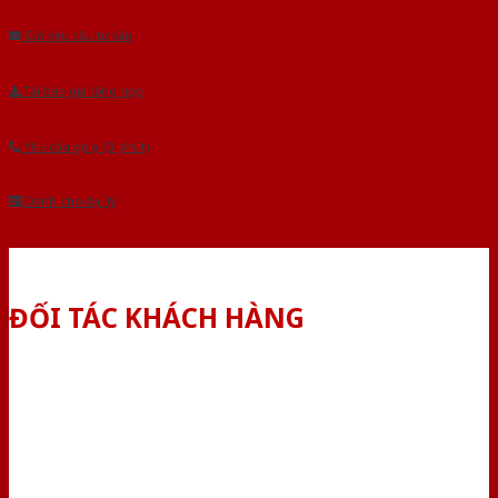
Gửi yêu cầu tư vấn
Tải báo giá tổng hợp
Yêu cầu gọi lại (3 phút)
Dành cho đại lý
ĐỐI TÁC KHÁCH HÀNG