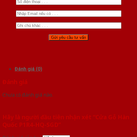
Đánh giá (0)
Đánh giá
Chưa có đánh giá nào.
Hãy là người đầu tiên nhận xét “Cửa Gỗ Hàn
Quốc P1R4-HQ-SGD”