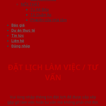
NỘI THẤT
Tủ Kệ Bếp
Tủ Quần Áo
Phụ kiện cửa nhà tắm
Báo giá
Dự án thực tế
Tin tức
Liên hệ
Đăng nhập
ĐẶT LỊCH LÀM VIỆC / TƯ
VẤN
Vui lòng nhập thông tin đặt lịch để được sắp xếp
gặp gỡ làm việc hoăc tư vấn mà không phải chờ đợi.