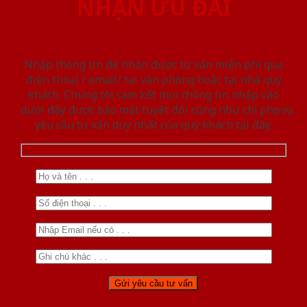
NHẬN ƯU ĐÃI
Nhập thông tin để nhận được tư vấn miễn phí qua
điện thoại / email/ tại văn phòng hoặc tại nhà quý
khách. Chúng tôi cam kết mọi thông tin nhập vào
dưới đây được bảo mật tuyệt đối cũng như chỉ phục vụ
yêu cầu tư vấn duy nhất của quý khách tại đây.