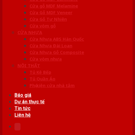
Cửa gỗ MDF Melamine
Cửa Gỗ MDF Veneer
Cửa Gỗ Tự Nhiên
Cửa vòm gỗ
CỬA NHỰA
Cửa Nhựa ABS Hàn Quốc
Cửa Nhựa Đài Loan
Cửa Nhựa Gỗ Composite
Cửa vòm nhựa
NỘI THẤT
Tủ Kệ Bếp
Tủ Quần Áo
Phụ kiện cửa nhà tắm
Báo giá
Dự án thực tế
Tin tức
Liên hệ