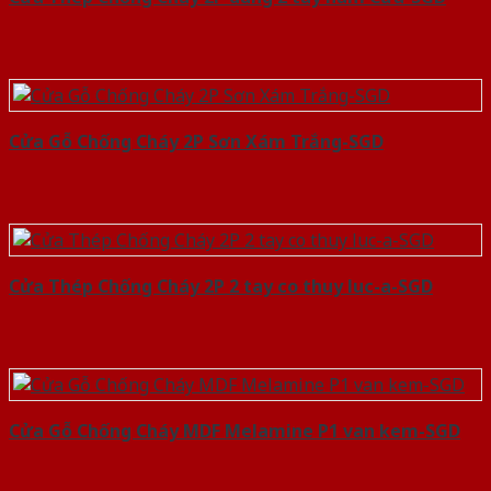
Cửa Gỗ Chống Cháy 2P Sơn Xám Trắng-SGD
Cửa Thép Chống Cháy 2P 2 tay co thuy luc-a-SGD
Cửa Gỗ Chống Cháy MDF Melamine P1 van kem-SGD