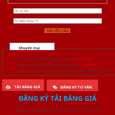
Khuyến mại
Quà tặng đồ nội thất trang trí lên đến
1.000.000đ
Giảm trực tiếp khi mua đơn hàng lớn hơn
3.000.000đ
Nhiều ưu đãi lớn khi đăng ký tài khoản thành viên thân thiết
TẢI BẢNG GIÁ
ĐĂNG KÝ TƯ VẤN
ĐĂNG KÝ TẢI BẢNG GIÁ
Đăng ký nhận báo giá mới nhất từ chúng tôi