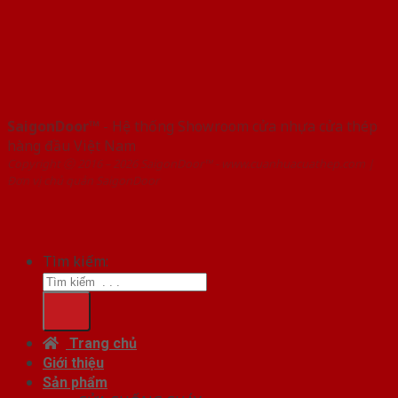
SaigonDoor™
- Hệ thống Showroom cửa nhựa cửa thép
hàng đầu Việt Nam
Copyright ⓒ 2016 – 2026 SaigonDoor™ - www.cuanhuacuathep.com |
Đơn vị chủ quản SaigonDoor
Tìm kiếm:
Trang chủ
Giới thiệu
Sản phẩm