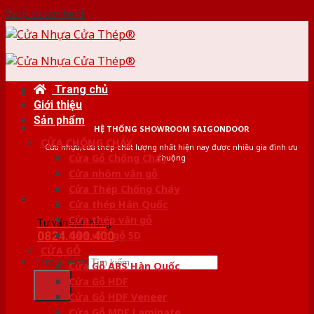
Skip to content
Trang chủ
Giới thiệu
Sản phẩm
HỆ THỐNG SHOWROOM SAIGONDOOR
CỬA CHỐNG CHÁY
Cửa nhựa,cửa thép chất lượng nhất hiện nay được nhiều gia đình ưu
Cửa Gỗ Chống Cháy
chuộng
Cửa nhôm vân gỗ
Cửa Thép Chống Cháy
Cửa thép Hàn Quốc
Cửa thép vân gỗ
Tư vấn bán hàng
0824.400.400
Cửa vân gỗ 5D
CỬA GỖ
Tìm kiếm:
Cửa Gỗ ABS Hàn Quốc
Cửa Gỗ HDF
Cửa Gỗ HDF Veneer
Cửa Gỗ MDF Laminate