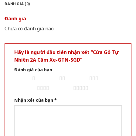
ĐÁNH GIÁ (0)
Đánh giá
Chưa có đánh giá nào.
Hãy là người đầu tiên nhận xét “Cửa Gỗ Tự
Nhiên 2A Căm Xe-GTN-SGD”
Đánh giá của bạn
1 of 5 stars
2 of 5 stars
3 of 5 stars
4 of 5 stars
5 of 5 stars
Nhận xét của bạn
*