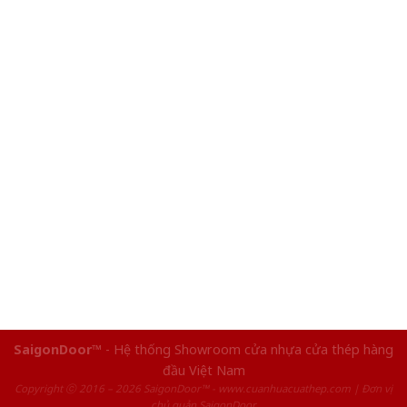
SaigonDoor™
- Hệ thống Showroom cửa nhựa cửa thép hàng
đầu Việt Nam
Copyright ⓒ 2016 – 2026 SaigonDoor™ - www.cuanhuacuathep.com | Đơn vị
chủ quản SaigonDoor