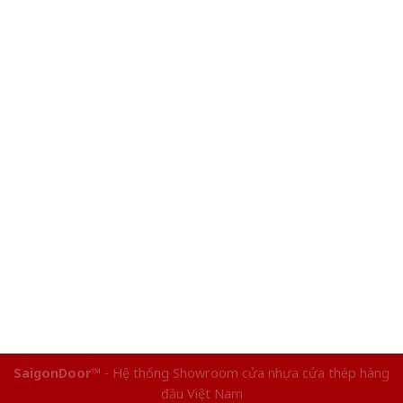
SaigonDoor™
- Hệ thống Showroom cửa nhựa cửa thép hàng
đầu Việt Nam