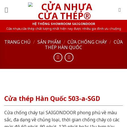
Skip
to
content
HỆ THỐNG SHOWROOM SAIGONDOOR
Cửa nhựa,cửa thép chất lượng nhất hiện nay được nhiều gia đình ưu chuộng
TRANG CHỦ
/
SẢN PHẨM
/
CỬA CHỐNG CHÁY
/
CỬA
THÉP HÀN QUỐC
Cửa thép Hàn Quốc 503-a-SGD
Cửa chống cháy tại SAIGONDOOR phong phú về màu
sắc, đa dạng về chủng loại, thời gian chống cháy có các
mức độ 60 phút, 90 phút, 120 phút hoặc lâu hơn tùy